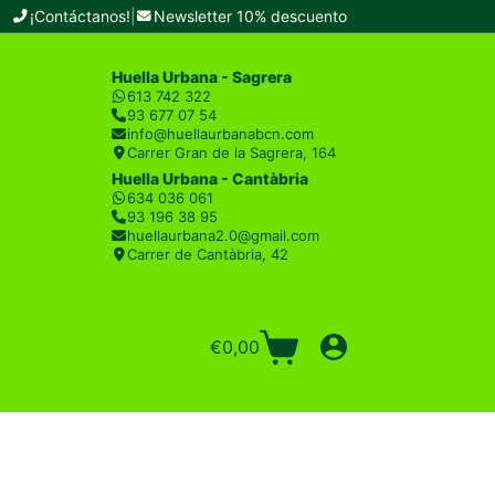
¡Contáctanos!
|
Newsletter 10% descuento
Huella Urbana - Sagrera
613 742 322
93 677 07 54
info@huellaurbanabcn.com
Carrer Gran de la Sagrera, 164
Huella Urbana - Cantàbria
634 036 061
93 196 38 95
huellaurbana2.0@gmail.com
Carrer de Cantàbria, 42
€
0,00
Carro
de
compra