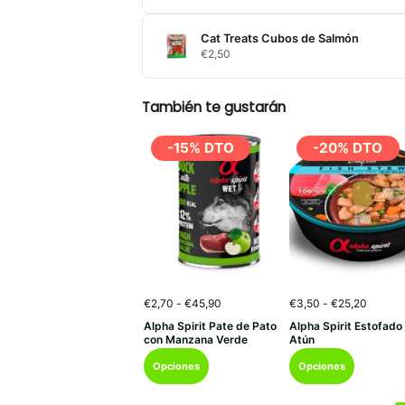
Cat Treats Cubos de Salmón
€
2,50
También te gustarán
-15% DTO
-20% DTO
Rango
Rango
€
2,70
-
€
45,90
€
3,50
-
€
25,20
de
de
Alpha Spirit Pate de Pato
Alpha Spirit Estofado
precios:
precios
con Manzana Verde
Atún
desde
desde
Este
Este
€2,70
€3,50
Opciones
Opciones
hasta
hasta
producto
producto
€45,90
€25,20
tiene
tiene