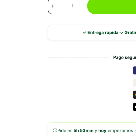
Alpha
Spirit
Mousse
de
Salmón
esterilizado
·
✓ Entrega rápida
✓ Grat
cantidad
Pago segur
🕔
Pide en
5h 53min
y
hoy
empezamos a 