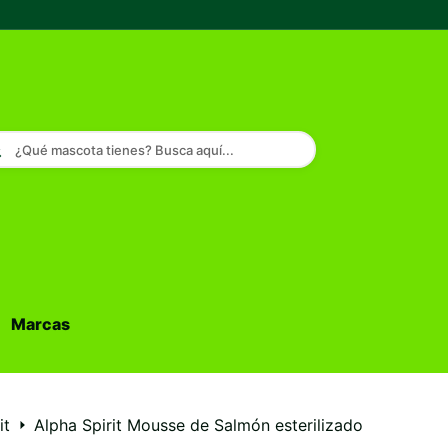
¿Qué mascota tienes? Busca aquí...
Marcas
Buscar...
it
Alpha Spirit Mousse de Salmón esterilizado