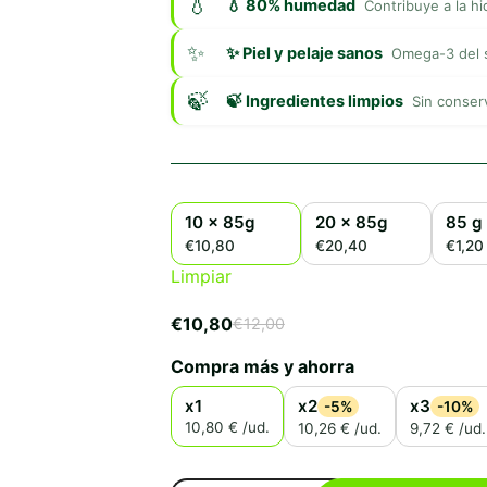
💧 80% humedad
Contribuye a la hi
✨ Piel y pelaje sanos
Omega-3 del s
🍃 Ingredientes limpios
Sin conserv
10 x 85g
20 x 85g
85 g
€10,80
€20,40
€1,20
Limpiar
€
10,80
€
12,00
El
El
precio
precio
Compra más y ahorra
original
actual
era:
es:
x1
x2
x3
-5%
-10%
€12,00.
€10,80.
10,80 € /ud.
10,26 € /ud.
9,72 € /ud.