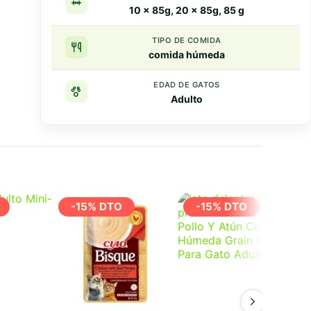
10 x 85g, 20 x 85g, 85 g
TIPO DE COMIDA
comida húmeda
EDAD DE GATOS
Adulto
Resumen rapido
Puntos clave
-15% DTO
-15% DTO