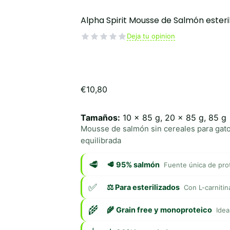
Alpha Spirit Mousse de Salmón esteri
Deja tu opinion
€
10,80
Tamaños:
10 x 85 g, 20 x 85 g, 85 g
Mousse de salmón sin cereales para gatos
equilibrada
🥩 95% salmón
Fuente única de pro
⚖️ Para esterilizados
Con L-carnitin
🌾 Grain free y monoproteico
Idea