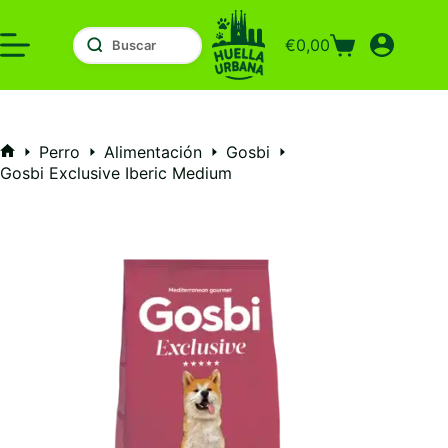
Saltar
al
€
0,00
contenido
Carro
de
compra
Perro
Alimentación
Gosbi
Inicio
Gosbi Exclusive Iberic Medium