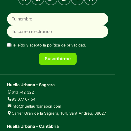
Perro
Gato
Roedores
Aves
Peces
Tortugas
Nombre
Correo electrónico
He leído y acepto la
política de privacidad
.
Suscribirme
Huella Urbana – Sagrera
613 742 322
93 677 07 54
info@huellaurbanabcn.com
Carrer Gran de la Sagrera, 164, Sant Andreu, 08027
Huella Urbana – Cantàbria