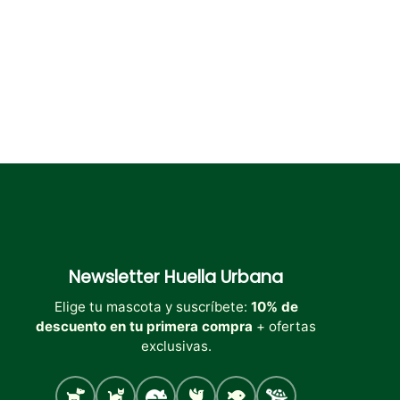
la
la
la
página
página
página
de
de
de
producto
producto
producto
Newsletter
Huella Urbana
Elige tu mascota y suscríbete:
10% de
descuento en tu primera compra
+ ofertas
exclusivas.