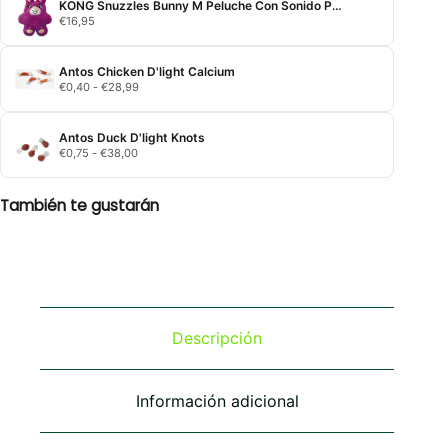
KONG Snuzzles Bunny M Peluche Con Sonido Perros Pequeños Y Cachorros
€
16,95
Antos Chicken D'light Calcium
Rango
€
0,40
-
€
28,99
de
precios:
desde
Antos Duck D'light Knots
€0,40
Rango
€
0,75
-
€
38,00
hasta
de
€28,99
precios:
desde
También te gustarán
€0,75
hasta
€38,00
Descripción
Información adicional