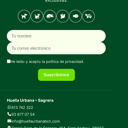
exclusivas.
Perro
Gato
Roedores
Aves
Peces
Tortugas
Nombre
Correo electrónico
He leído y acepto la
política de privacidad
.
Suscribirme
Huella Urbana – Sagrera
613 742 322
93 677 07 54
info@huellaurbanabcn.com
Carrer Gran de la Sagrera, 164, Sant Andreu, 08027