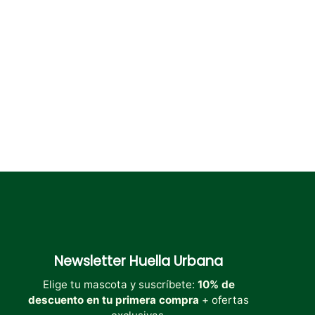
pueden
pueden
elegir
elegir
en
en
la
la
página
página
de
de
producto
producto
Newsletter
Huella Urbana
Elige tu mascota y suscríbete:
10% de
descuento en tu primera compra
+ ofertas