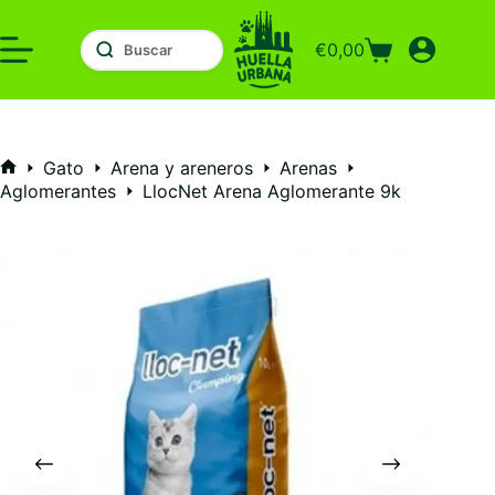
Saltar
al
€
0,00
contenido
Carro
de
compra
Gato
Arena y areneros
Arenas
Inicio
Aglomerantes
LlocNet Arena Aglomerante 9k