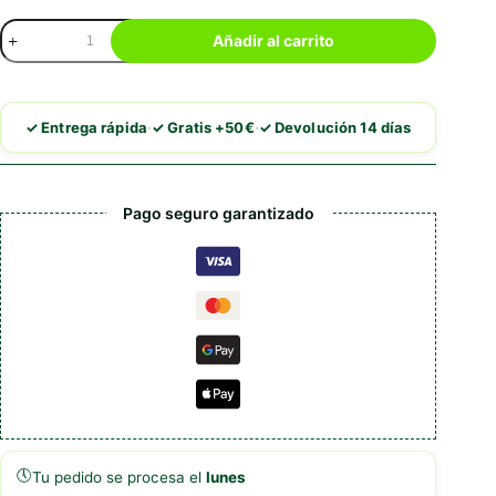
LlocNet
Añadir al carrito
Arena
Aglomerante
9k
cantidad
·
·
✓ Entrega rápida
✓ Gratis +50€
✓ Devolución 14 días
Pago seguro garantizado
🕔
Tu pedido se procesa el
lunes