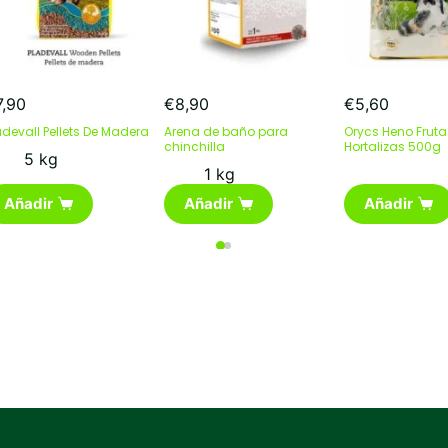
7,90
€
8,90
€
5,60
adevall Pellets De Madera
Arena de baño para
Orycs Heno Fruta
chinchilla
Hortalizas 500g
5 kg
1 kg
Añadir
Añadir
Añadir