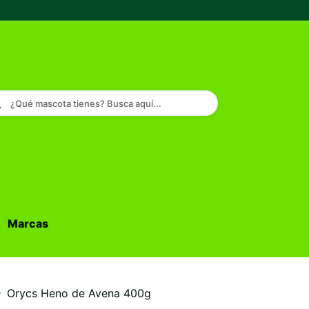
¿Qué mascota tienes? Busca aquí...
Marcas
Buscar...
Orycs Heno de Avena 400g