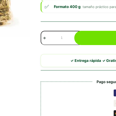
Formato 400 g
tamaño práctico para
Orycs
Heno
de
Avena
400g
cantidad
·
✓ Entrega rápida
✓ Grat
Pago segur