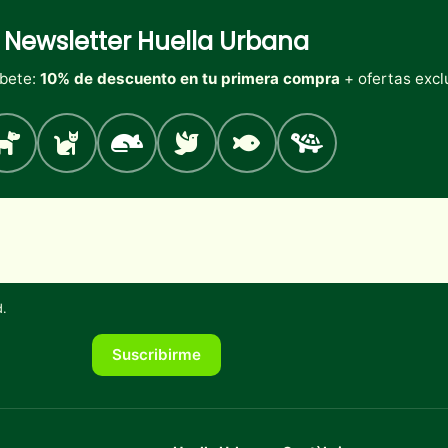
Newsletter
Huella Urbana
íbete:
10% de descuento en tu primera compra
+ ofertas excl
Perro
Gato
Roedores
Aves
Peces
Tortugas
d
.
Suscribirme