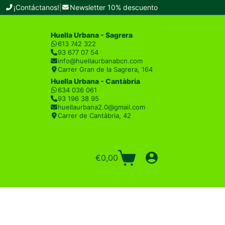
¡Contáctanos!
|
Newsletter 10% descuento
Huella Urbana - Sagrera
613 742 322
93 677 07 54
info@huellaurbanabcn.com
Carrer Gran de la Sagrera, 164
Huella Urbana - Cantàbria
634 036 061
93 196 38 95
huellaurbana2.0@gmail.com
Carrer de Cantàbria, 42
€
0,00
Carro
de
compra