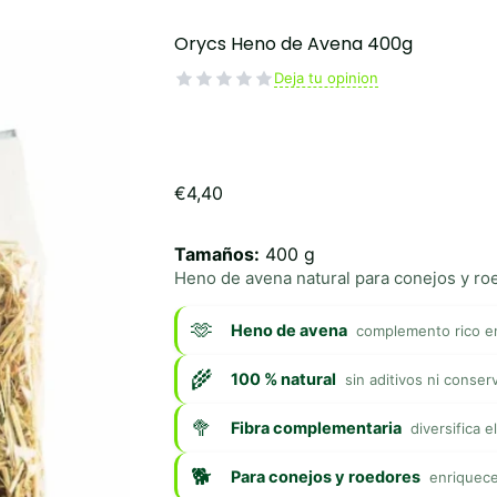
Orycs Heno de Avena 400g
Deja tu opinion
€
4,40
Tamaños:
400 g
Heno de avena natural para conejos y r
Heno de avena
complemento rico en
100 % natural
sin aditivos ni conser
Fibra complementaria
diversifica e
Para conejos y roedores
enriquece