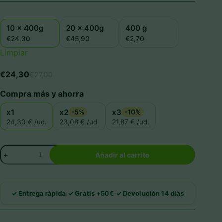
10 x 400g
20 x 400g
400 g
€24,30
€45,90
€2,70
Limpiar
€
24,30
€
27,00
El
El
precio
precio
Compra más y ahorra
original
actual
era:
es:
x1
x2
x3
-5%
-10%
€27,00.
€24,30.
24,30 € /ud.
23,08 € /ud.
21,87 € /ud.
Alpha
Añadir al carrito
Spirit
Pate
de
Ternera
·
·
✓ Entrega rápida
✓ Gratis +50€
✓ Devolución 14 días
con
Melón
cantidad