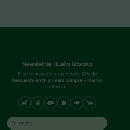
Newsletter
Huella Urbana
Elige tu mascota y suscríbete:
10% de
descuento en tu primera compra
+ ofertas
exclusivas.
Perro
Gato
Roedores
Aves
Peces
Tortugas
Nombre
Correo electrónico