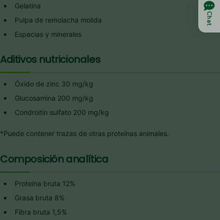
Gelatina
Chat
Pulpa de remolacha molida
Especias y minerales
Aditivos nutricionales
Óxido de zinc 30 mg/kg
Glucosamina 200 mg/kg
Condroitín sulfato 200 mg/kg
*Puede contener trazas de otras proteínas animales.
Composición analítica
Proteína bruta 12%
Grasa bruta 8%
Fibra bruta 1,5%