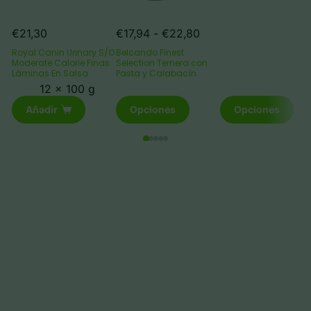
€8
Rango
€
21,30
€
17,94
-
€
22,80
de
Royal Canin Urinary S/O
Belcando Finest
precios:
Moderate Calorie Finas
Selection Ternera con
Láminas En Salsa
Pasta y Calabacín
desde
€17,94
12 x 100 g
Este
hasta
Este
Añadir
Opciones
Opciones
producto
€22,80
producto
tiene
tiene
múltiples
múltiples
variantes.
variantes.
Las
Las
opciones
opciones
se
se
pueden
pueden
elegir
elegir
en
en
la
la
página
página
de
de
producto
producto