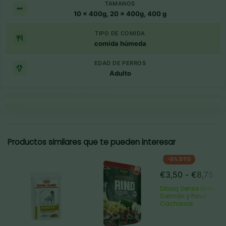
TAMANOS
10 x 400g, 20 x 400g, 400 g
TIPO DE COMIDA
comida húmeda
EDAD DE PERROS
Adulto
Puntos clave
Resumen rapido
Productos similares que te pueden interesar
-5% DTO
Ra
€
3,50
-
€
8,75
de
Dibaq Sense Grain Fr
pre
Salmón y Pavo
Cachorros
de
€3
has