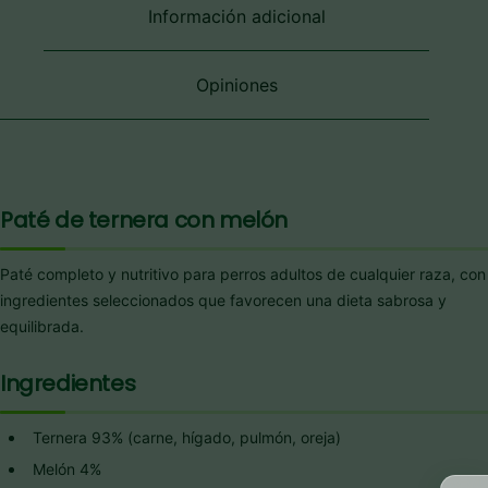
en
en
en
Información adicional
la
la
la
página
página
página
de
de
de
Opiniones
producto
producto
producto
Paté de ternera con melón
Paté completo y nutritivo para perros adultos de cualquier raza, con
ingredientes seleccionados que favorecen una dieta sabrosa y
equilibrada.
Ingredientes
Ternera 93% (carne, hígado, pulmón, oreja)
Melón 4%