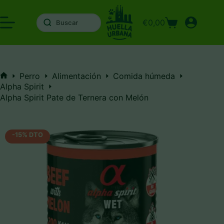
Saltar
al
€
0,00
contenido
Carro
de
compra
Perro
Alimentación
Comida húmeda
Inicio
Alpha Spirit
Alpha Spirit Pate de Ternera con Melón
-15% DTO