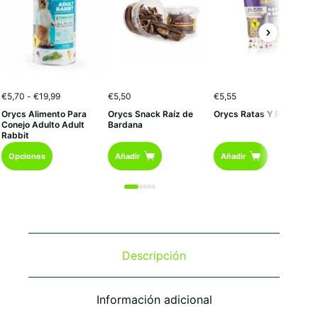
Rango
€
5,70
-
€
19,99
€
5,50
€
5,55
de
Orycs Alimento Para
Orycs Snack Raíz de
Orycs Ratas Y Ratones
precios:
Conejo Adulto Adult
Bardana
desde
Rabbit
€5,70
Este
hasta
Opciones
Añadir
Añadir
€19,99
producto
tiene
múltiples
variantes.
Las
opciones
se
Descripción
pueden
elegir
en
Información adicional
la