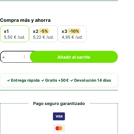
Compra más y ahorra
x1
x2
x3
-5%
-10%
5,50 € /ud.
5,22 € /ud.
4,95 € /ud.
Orycs
Añadir al carrito
Snack
Pellet
de
Diente
·
·
✓ Entrega rápida
✓ Gratis +50€
✓ Devolución 14 días
de
León
cantidad
Pago seguro garantizado