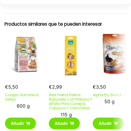
Productos similares que te pueden interesar
€
5,50
€
2,99
€
3,50
Cunipic Hamster &
Best Friend Palitos
Alpha Pro Snack Carr
Gerbo
Naturales Con Plátano Y
50 g
Alfalfa Para Conejos,
600 g
Cobayas Y Chinchillas
115 g
Añadir
Añadir
Añadir