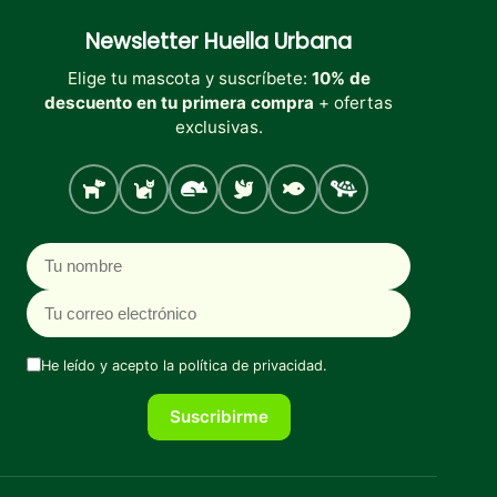
Newsletter
Huella Urbana
Elige tu mascota y suscríbete:
10% de
descuento en tu primera compra
+ ofertas
exclusivas.
Perro
Gato
Roedores
Aves
Peces
Tortugas
Nombre
Correo electrónico
He leído y acepto la
política de privacidad
.
Suscribirme