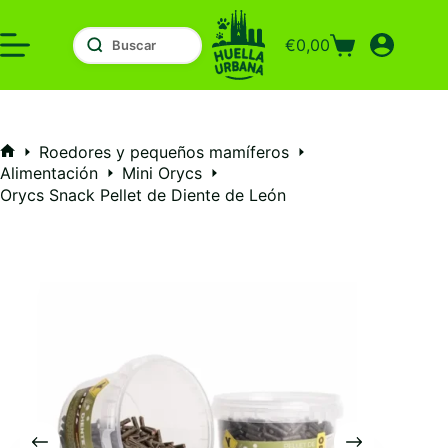
Saltar
al
€
0,00
contenido
Carro
de
compra
Roedores y pequeños mamíferos
Inicio
Alimentación
Mini Orycs
Orycs Snack Pellet de Diente de León