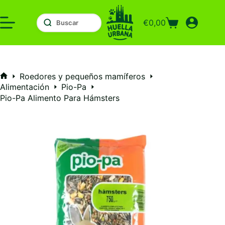
Saltar
al
€
0,00
contenido
Carro
de
compra
Roedores y pequeños mamíferos
Inicio
Alimentación
Pio-Pa
Pio-Pa Alimento Para Hámsters