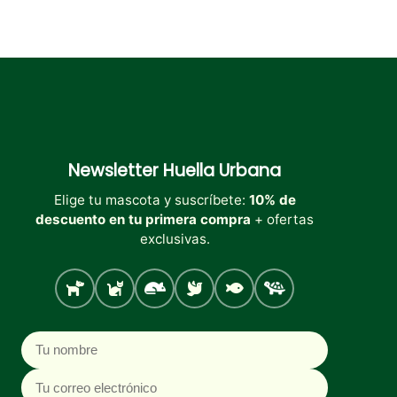
Newsletter
Huella Urbana
Elige tu mascota y suscríbete:
10% de
descuento en tu primera compra
+ ofertas
exclusivas.
Perro
Gato
Roedores
Aves
Peces
Tortugas
Nombre
Correo electrónico