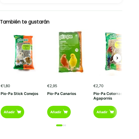
También te gustarán
€
1,80
€
2,95
€
2,70
Pio-Pa Stick Conejos
Pio-Pa Canarios
Pio-Pa Cotorras Y
Agapornis
Añadir
Añadir
Añadir