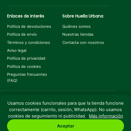
Enlaces de interés
Sobre Huella Urbana
Política de devoluciones
Quiénes somos
Política de envío
Nuestras tiendas
Términos y condiciones
Contacta con nosotros
Aviso legal
Política de privacidad
Política de cookies
Preguntas frecuentes
(FAQ)
Usamos cookies funcionales para que la tienda funcione
Añadir al carrito
€
1,80
correctamente (carrito, sesión, WhatsApp). No usamos
Copyright © 2025 Huella Urbana. Todos los derechos
cookies de seguimiento ni publicidad.
Más información
reservados.
Aceptar
Perro
Gato
Roedores
Aves
Peces
Rebajas