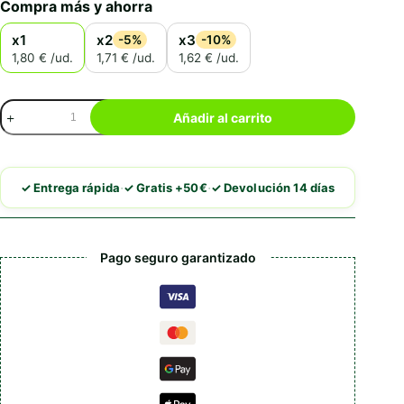
Compra más y ahorra
x1
x2
x3
-5%
-10%
1,80 € /ud.
1,71 € /ud.
1,62 € /ud.
Pio-
Añadir al carrito
Pa
Alimento
Para
Hámsters
·
·
✓ Entrega rápida
✓ Gratis +50€
✓ Devolución 14 días
cantidad
Pago seguro garantizado