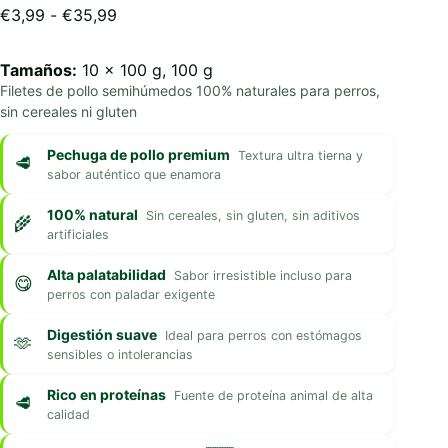
Rango
€
3,99
-
€
35,99
de
precios:
Tamaños:
10 x 100 g, 100 g
desde
Filetes de pollo semihúmedos 100% naturales para perros,
€3,99
sin cereales ni gluten
hasta
€35,99
Pechuga de pollo premium
Textura ultra tierna y
sabor auténtico que enamora
100% natural
Sin cereales, sin gluten, sin aditivos
artificiales
Alta palatabilidad
Sabor irresistible incluso para
perros con paladar exigente
Digestión suave
Ideal para perros con estómagos
sensibles o intolerancias
Rico en proteínas
Fuente de proteína animal de alta
calidad