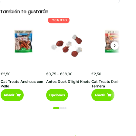
€3,99
También te gustarán
-20% DTO
Rango
€
2,50
€
0,75
-
€
38,00
€
2,50
de
Cat Treats Anchoas con
Antos Duck D’light Knots
Cat Treats Dados de
precios:
Pollo
Ternera
desde
Este
€0,75
Añadir
Opciones
Añadir
hasta
producto
€38,00
tiene
múltiples
variantes.
Las
opciones
se