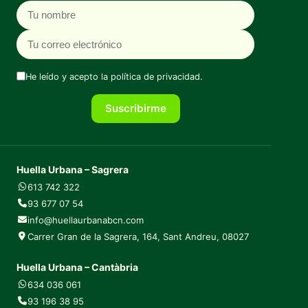
Nombre
Correo electrónico
He leído y acepto la
política de privacidad
.
Suscribirme
Huella Urbana – Sagrera
613 742 322
93 677 07 54
info@huellaurbanabcn.com
Carrer Gran de la Sagrera, 164, Sant Andreu, 08027
Huella Urbana – Cantàbria
634 036 061
93 196 38 95