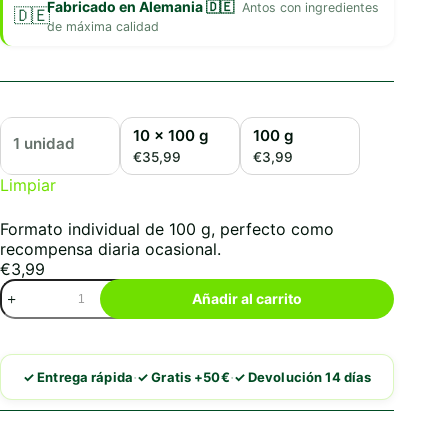
Fabricado en Alemania 🇩🇪
Antos con ingredientes
de máxima calidad
10 x 100 g
100 g
1 unidad
€35,99
€3,99
Limpiar
Formato individual de 100 g, perfecto como
recompensa diaria ocasional.
€
3,99
Antos
Añadir al carrito
Soft
Chicken
Fillet
Gold
·
·
✓ Entrega rápida
✓ Gratis +50€
✓ Devolución 14 días
cantidad