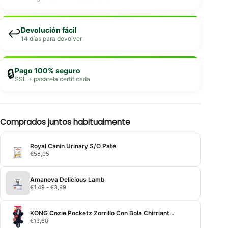
Devolución fácil
↩️
14 días para devolver
Pago 100% seguro
🔒
SSL + pasarela certificada
Comprados juntos habitualmente
Royal Canin Urinary S/O Paté
€
58,05
Amanova Delicious Lamb
Rango
€
1,49
-
€
3,99
de
precios:
desde
KONG Cozie Pocketz Zorrillo Con Bola Chirriante S
€1,49
€
13,60
hasta