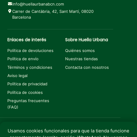
info@huellaurbanabcn.com
Carrer de Cantàbria, 42, Sant Martí, 08020
Barcelona
Enlaces de interés
Sobre Huella Urbana
Política de devoluciones
Quiénes somos
Política de envío
Nuestras tiendas
Términos y condiciones
Contacta con nosotros
Aviso legal
Política de privacidad
Política de cookies
Preguntas frecuentes
(FAQ)
Usamos cookies funcionales para que la tienda funcione
Añadir al carrito
€
3,99