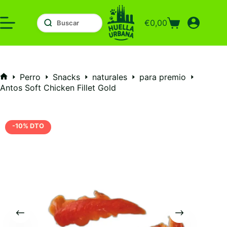
Saltar
al
€
0,00
contenido
Carro
de
compra
Perro
Snacks
naturales
para premio
Inicio
Antos Soft Chicken Fillet Gold
-10% DTO