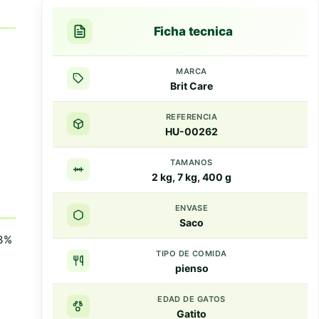
producto
producto
Ficha tecnica
MARCA
Brit Care
REFERENCIA
HU-00262
TAMANOS
2 kg, 7 kg, 400 g
ENVASE
Saco
 3%
TIPO DE COMIDA
pienso
EDAD DE GATOS
Gatito