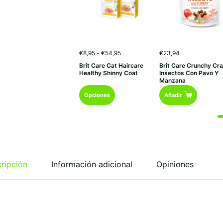
Rango
€
8,95
-
€
54,95
€
23,94
de
Brit Care Cat Haircare
Brit Care Crunchy Cr
precios:
Healthy Shinny Coat
Insectos Con Pavo Y
desde
Manzana
€8,95
Este
hasta
Opciones
Añadir
€54,95
producto
tiene
múltiples
variantes.
Las
opciones
se
ripción
Información adicional
Opiniones
pueden
elegir
en
la
página
de