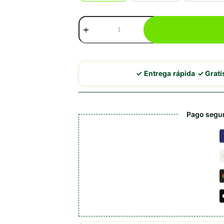
Brit
Care
Cat
Kitten
Healthy
Growth
·
✓ Entrega rápida
✓ Grat
con
Pollo
y
Pavo
Pago segur
cantidad