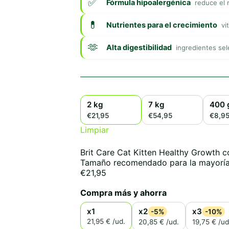
Fórmula hipoalergénica
reduce el 
Nutrientes para el crecimiento
vi
Alta digestibilidad
ingredientes sel
2 kg
7 kg
400 
€21,95
€54,95
€8,9
Limpiar
Brit Care Cat Kitten Healthy Growth c
Tamaño recomendado para la mayoría
€
21,95
Compra más y ahorra
x1
x2
x3
-5%
-10%
21,95 € /ud.
20,85 € /ud.
19,75 € /ud