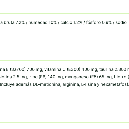
za bruta 7.2% / humedad 10% / calcio 1.2% / fósforo 0.9% / sodio
mina E (3a700) 700 mg, vitamina C (E300) 400 mg, taurina 2.800 
biotina 2.5 mg, zinc (E6) 140 mg, manganeso (E5) 65 mg, hierro (
 Incluye además DL-metionina, arginina, L-lisina y hexametafosf