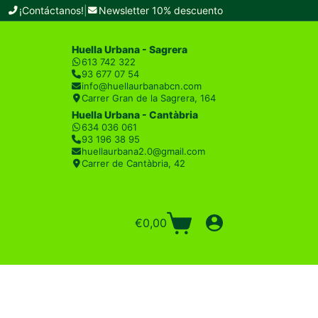
¡Contáctanos!
|
Newsletter 10% descuento
Huella Urbana - Sagrera
613 742 322
93 677 07 54
info@huellaurbanabcn.com
Carrer Gran de la Sagrera, 164
Huella Urbana - Cantàbria
634 036 061
93 196 38 95
huellaurbana2.0@gmail.com
Carrer de Cantàbria, 42
€
0,00
Carro
de
compra