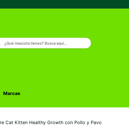
¿Qué mascota tienes? Busca aquí...
Marcas
Buscar...
are Cat Kitten Healthy Growth con Pollo y Pavo