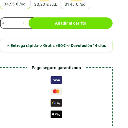
34,95 € /ud.
33,20 € /ud.
31,45 € /ud.
Royal
Añadir al carrito
Canin
Kitten
Persian
cantidad
·
·
✓ Entrega rápida
✓ Gratis +50€
✓ Devolución 14 días
Pago seguro garantizado