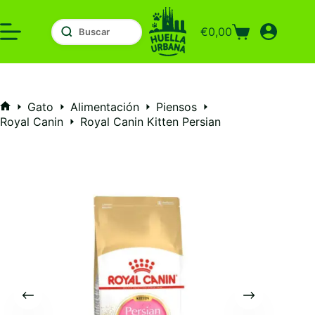
Saltar
al
€
0,00
contenido
Carro
de
compra
Gato
Alimentación
Piensos
Inicio
Royal Canin
Royal Canin Kitten Persian