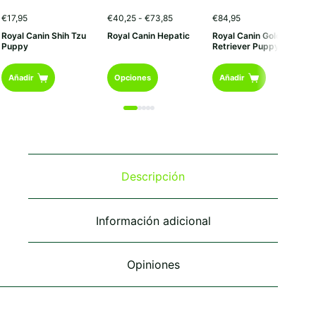
Rango
€
17,95
€
40,25
-
€
73,85
€
84,95
de
Royal Canin Shih Tzu
Royal Canin Hepatic
Royal Canin Golden
precios:
Puppy
Retriever Puppy
desde
€40,25
Este
hasta
Añadir
Opciones
Añadir
€73,85
producto
tiene
múltiples
variantes.
Las
opciones
se
Descripción
pueden
elegir
en
Información adicional
la
página
de
Opiniones
producto