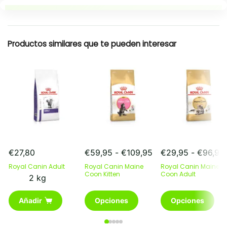
Resumen rapido
Productos similares que te pueden interesar
Rango
€
27,80
€
59,95
-
€
109,95
€
29,95
-
€
96,95
de
Royal Canin Adult
Royal Canin Maine
Royal Canin Maine
precios:
Coon Kitten
Coon Adult
2 kg
desde
€59,95
Este
Este
Añadir
Opciones
Opciones
hasta
producto
producto
€109,95
tiene
tiene
múltiples
múltiples