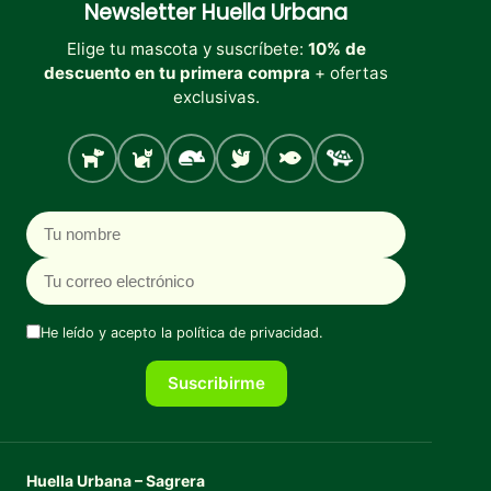
Newsletter
Huella Urbana
Elige tu mascota y suscríbete:
10% de
descuento en tu primera compra
+ ofertas
exclusivas.
Perro
Gato
Roedores
Aves
Peces
Tortugas
Nombre
Correo electrónico
He leído y acepto la
política de privacidad
.
Suscribirme
Huella Urbana – Sagrera