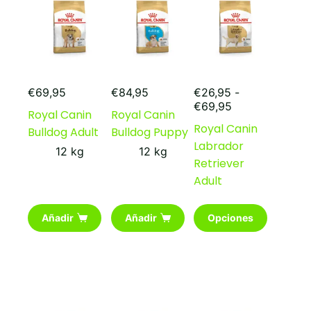
€
69,95
€
84,95
€
26,95
-
Rango
€
69,95
Royal Canin
Royal Canin
de
Royal Canin
Bulldog Adult
Bulldog Puppy
precios:
Labrador
desde
12 kg
12 kg
€26,95
Retriever
hasta
Adult
€69,95
Este
Añadir
Añadir
Opciones
producto
tiene
múltiples
variantes.
Las
opciones
se