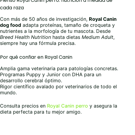
Pienso Royal Canin perro: nutrición a medida de
la
la
la
cada raza
página
página
página
de
de
de
Con más de 50 años de investigación,
Royal Canin
producto
producto
producto
dog food
adapta proteínas, tamaño de croqueta y
nutrientes a la morfología de tu mascota. Desde
Breed Health Nutrition
hasta dietas
Medium Adult
,
siempre hay una fórmula precisa.
Por qué confiar en Royal Canin
Amplia gama veterinaria para patologías concretas.
Programas Puppy y Junior con DHA para un
desarrollo cerebral óptimo.
Rigor científico avalado por veterinarios de todo el
mundo.
Consulta precios en
Royal Canin perro
y asegura la
dieta perfecta para tu mejor amigo.