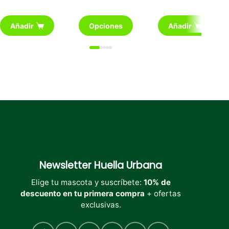
Este
Añadir
Opciones
Añadir
producto
tiene
múltiples
variantes.
Las
opciones
se
pueden
elegir
en
la
página
de
producto
Newsletter
Huella Urbana
Elige tu mascota y suscríbete:
10% de
descuento en tu primera compra
+ ofertas
exclusivas.