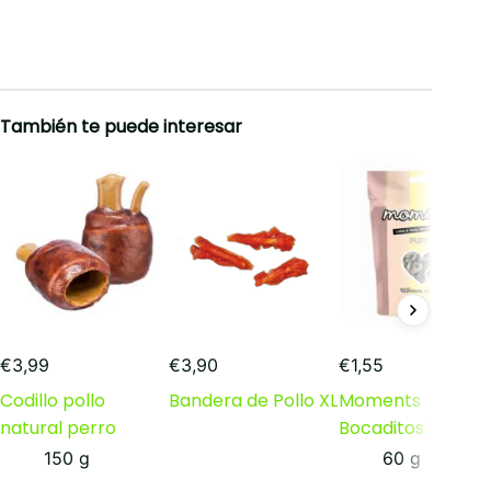
También te puede interesar
€
3,99
€
3,90
€
1,55
Codillo pollo
Bandera de Pollo XL
Moments
natural perro
Bocaditos Puppy
150 g
60 g