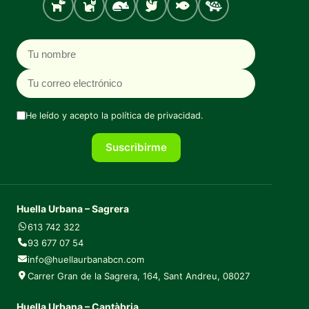
Perro
Gato
Roedores
Aves
Peces
Tortugas
Nombre
Correo electrónico
He leído y acepto la
política de privacidad
.
Suscribirme
Huella Urbana – Sagrera
613 742 322
93 677 07 54
info@huellaurbanabcn.com
Carrer Gran de la Sagrera, 164, Sant Andreu, 08027
Huella Urbana – Cantàbria