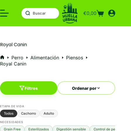
Saltar
al
€
0,00
contenido
Carro
de
compra
Royal Canin
Perro
Alimentación
Piensos
Inicio
Royal Canin
Filtros
Ordenar por
ETAPA DE VIDA
Todos
Cachorro
Adulto
NECESIDADES
Grain Free
Esterilizados
Digestión sensible
Control de peso
Mo