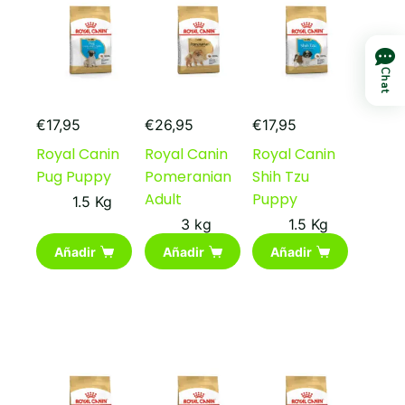
pueden
pueden
elegir
elegir
en
en
la
la
Chat
página
página
de
de
producto
producto
€
17,95
€
26,95
€
17,95
Royal Canin
Royal Canin
Royal Canin
Pug Puppy
Pomeranian
Shih Tzu
Adult
Puppy
1.5 Kg
3 kg
1.5 Kg
Añadir
Añadir
Añadir