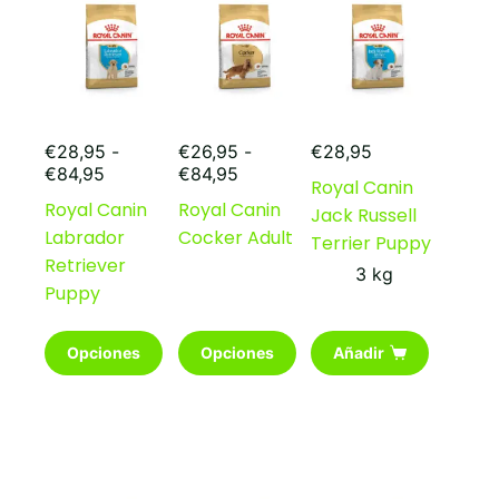
pueden
elegir
en
la
página
de
producto
€
28,95
-
€
26,95
-
€
28,95
Rango
Rango
€
84,95
€
84,95
Royal Canin
de
de
Royal Canin
Royal Canin
Jack Russell
precios:
precios:
Labrador
Cocker Adult
desde
desde
Terrier Puppy
€28,95
€26,95
Retriever
3 kg
hasta
hasta
Puppy
€84,95
€84,95
Este
Este
Opciones
Opciones
Añadir
producto
producto
tiene
tiene
múltiples
múltiples
variantes.
variantes.
Las
Las
opciones
opciones
se
se