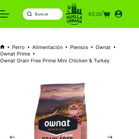
Saltar
al
€
0,00
contenido
Carro
de
compra
Perro
Alimentación
Piensos
Ownat
Inicio
Ownat Prime
Ownat Grain Free Prime Mini Chicken & Turkey