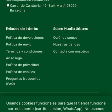
Carrer de Cantàbria, 42, Sant Martí, 08020
Barcelona
Enlaces de interés
Sobre Huella Urbana
Política de devoluciones
Quiénes somos
Política de envío
Nuestras tiendas
Términos y condiciones
Contacta con nosotros
Aviso legal
Política de privacidad
Política de cookies
Preguntas frecuentes
(FAQ)
Usamos cookies funcionales para que la tienda funcione
Añadir al carrito
€
8,25
correctamente (carrito, sesión, WhatsApp). No usamos
Copyright © 2025 Huella Urbana. Todos los derechos