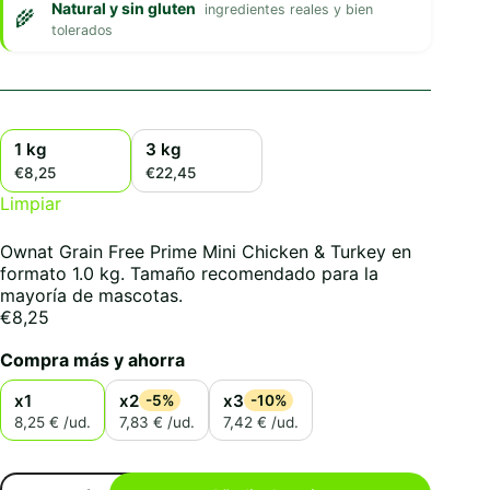
Natural y sin gluten
ingredientes reales y bien
tolerados
1 kg
3 kg
€8,25
€22,45
Limpiar
Ownat Grain Free Prime Mini Chicken & Turkey en
formato 1.0 kg. Tamaño recomendado para la
mayoría de mascotas.
€
8,25
Compra más y ahorra
x1
x2
x3
-5%
-10%
8,25 € /ud.
7,83 € /ud.
7,42 € /ud.
Ownat