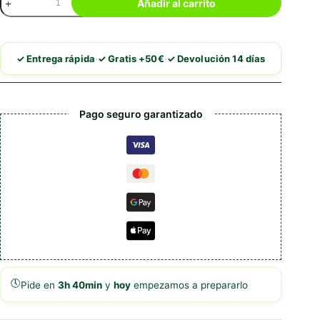
Añadir al carrito
Grain
Free
Prime
Mini
·
·
✓ Entrega rápida
✓ Gratis +50€
✓ Devolución 14 días
Chicken
&
Turkey
cantidad
Pago seguro garantizado
🕔
Pide en
3h 40min
y
hoy
empezamos a prepararlo