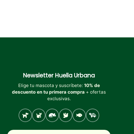
producto
producto
producto
Newsletter
Huella Urbana
Elige tu mascota y suscríbete:
10% de
descuento en tu primera compra
+ ofertas
exclusivas.
Perro
Gato
Roedores
Aves
Peces
Tortugas
Nombre
Correo electrónico