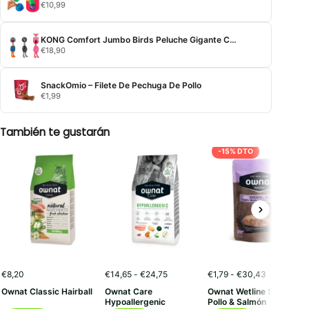
€
10,99
KONG Comfort Jumbo Birds Peluche Gigante Con Sonido Perros Grandes
€
18,90
SnackOmio – Filete De Pechuga De Pollo
€
1,99
También te gustarán
-15% DTO
Rango
Rango
€
8,20
€
14,65
-
€
24,75
€
1,79
-
€
30,43
de
de
Ownat Classic Hairball
Ownat Care
Ownat Wetline Sterilized
precios:
precios:
Hypoallergenic
Pollo & Salmón
desde
desde