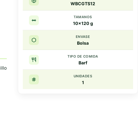
WBCGTS12
TAMANOS
10x120 g
ENVASE
Bolsa
TIPO DE COMIDA
Barf
illo
UNIDADES
1
Resumen rapido
Puntos clave