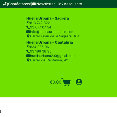
¡Contáctanos!
|
Newsletter 10% descuento
Huella Urbana - Sagrera
613 742 322
93 677 07 54
info@huellaurbanabcn.com
Carrer Gran de la Sagrera, 164
Huella Urbana - Cantàbria
634 036 061
93 196 38 95
huellaurbana2.0@gmail.com
Carrer de Cantàbria, 42
€
0,00
Carro
de
compra
a