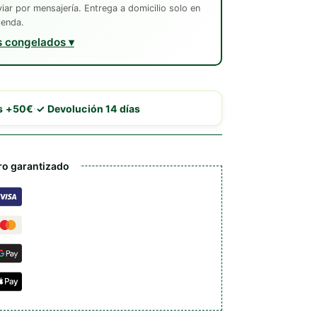
ar por mensajería. Entrega a domicilio solo en
ienda.
s congelados
·
is +50€
✓ Devolución 14 días
o garantizado