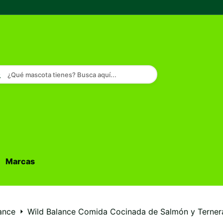
¿Qué mascota tienes? Busca aquí...
Marcas
Buscar...
ance
Wild Balance Comida Cocinada de Salmón y Terner