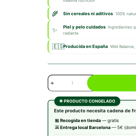
máxima nutrición
Sin cereales ni aditivos
100% natura
Piel y pelo cuidados
Ingredientes q
radiante
Producida en España
Wild Balance,
Wild
Balance
Comida
Cocinada
de
❄ PRODUCTO CONGELADO
Salmón
Este producto necesita cadena de fr
y
Ternera
🏪
Recogida en tienda
— gratis
cantidad
🚕
Entrega local Barcelona
— 5€ (domic