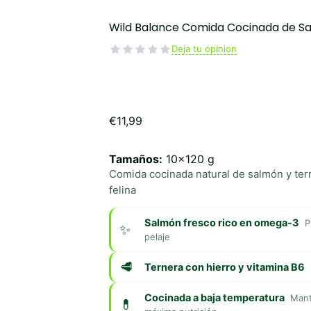
Wild Balance Comida Cocinada de S
Deja tu opinion
€
11,99
Tamaños:
10x120 g
Comida cocinada natural de salmón y tern
felina
Salmón fresco rico en omega-3
P
pelaje
Ternera con hierro y vitamina B6
Cocinada a baja temperatura
Mant