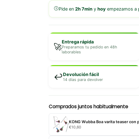
🕔
Pide en
2h 7min
y
hoy
empezamos a p
Entrega rápida
🚀
Preparamos tu pedido en 48h
laborables
Devolución fácil
↩️
14 días para devolver
Comprados juntos habitualmente
KONG Wubba Boa varita teaser con 
€
10,60