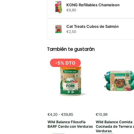
KONG Refillables Chameleon
€
6,90
Cat Treats Cubos de Salmón
€
2,50
También te gustarán
-5% DTO
Rango
€
4,20
-
€
59,85
€
10,99
de
Wild Balance Filosofía
Wild Balance Comida
precios:
BARF Cerdo con Verduras
Cocinada de Ternera 
desde
Verduras
€4,20