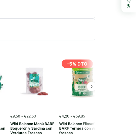
Chat
-5% DTO
Rango
Rango
€
9,50
-
€
22,50
€
4,20
-
€
59,85
€
19,99
de
de
Wild Balance Menú BARF
Wild Balance Filosofía
Wild Balance
precios:
precios:
con
Boquerón y Sardina con
BARF Ternera con verduras
Articulaciones 
desde
desde
Verduras Frescas
frescas
€9,50
€4,20