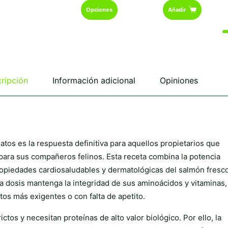
Este
hasta
Opciones
Añadir
€59,85
producto
tiene
múltiples
variantes.
Las
opciones
se
ripción
Información adicional
Opiniones
pueden
elegir
en
la
página
de
atos es la respuesta definitiva para aquellos propietarios que
producto
para sus compañeros felinos. Esta receta combina la potencia
 propiedades cardiosaludables y dermatológicas del salmón fresco
a dosis mantenga la integridad de sus aminoácidos y vitaminas,
tos más exigentes o con falta de apetito.
tos y necesitan proteínas de alto valor biológico. Por ello, la