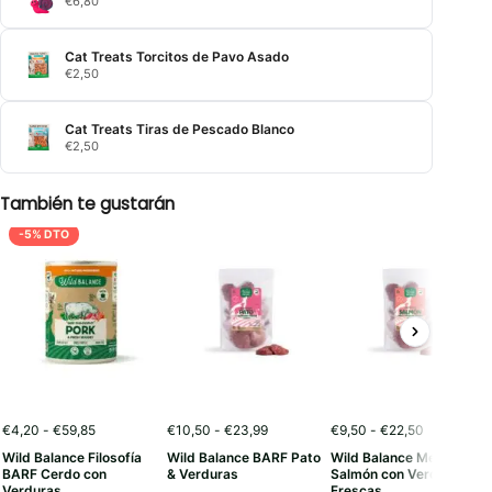
€
6,80
Cat Treats Torcitos de Pavo Asado
€
2,50
Cat Treats Tiras de Pescado Blanco
€
2,50
También te gustarán
-5% DTO
Rango
Rango
Rango
€
4,20
-
€
59,85
€
10,50
-
€
23,99
€
9,50
-
€
22,50
de
de
de
Wild Balance Filosofía
Wild Balance BARF Pato
Wild Balance Menú BARF
precios:
precios:
precios:
BARF Cerdo con
& Verduras
Salmón con Verduras
desde
desde
desde
Verduras
Frescas