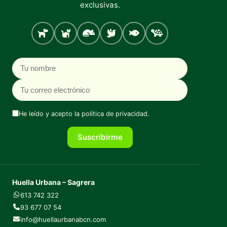
exclusivas.
Perro
Gato
Roedores
Aves
Peces
Tortugas
Nombre
Correo electrónico
He leído y acepto la
política de privacidad
.
Suscribirme
Huella Urbana – Sagrera
613 742 322
93 677 07 54
info@huellaurbanabcn.com