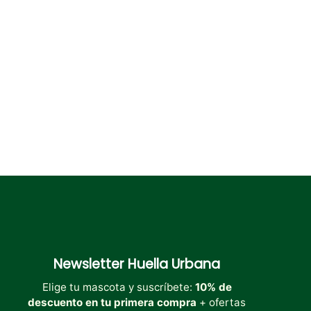
pueden
pueden
elegir
elegir
en
en
la
la
página
página
de
de
producto
producto
Newsletter
Huella Urbana
Elige tu mascota y suscríbete:
10% de
descuento en tu primera compra
+ ofertas