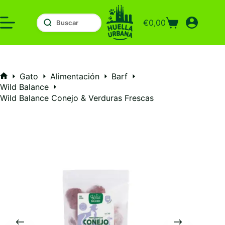
Saltar
al
€
0,00
contenido
Carro
de
compra
Gato
Alimentación
Barf
Inicio
Wild Balance
Wild Balance Conejo & Verduras Frescas