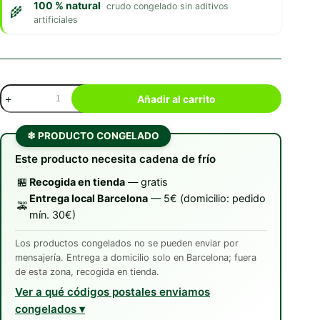
100 % natural
crudo congelado sin aditivos
artificiales
Wild
Añadir al carrito
Balance
Conejo
&
❄ PRODUCTO CONGELADO
Verduras
Frescas
Este producto necesita cadena de frío
cantidad
🏪
Recogida en tienda
— gratis
Entrega local Barcelona
— 5€ (domicilio: pedido
🚕
mín. 30€)
Los productos congelados no se pueden enviar por
mensajería. Entrega a domicilio solo en Barcelona; fuera
de esta zona, recogida en tienda.
Ver a qué códigos postales enviamos
congelados