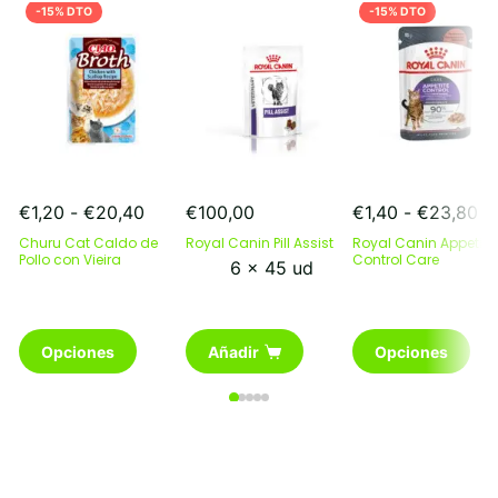
-15% DTO
-15% DTO
Rango
R
€
1,20
-
€
20,40
€
100,00
€
1,40
-
€
23,80
de
de
Churu Cat Caldo de
Royal Canin Pill Assist
Royal Canin Appetite
precios:
pr
Pollo con Vieira
Control Care
6 x 45 ud
desde
de
€1,20
€1
hasta
ha
Este
Este
€20,40
€2
Opciones
Añadir
Opciones
producto
producto
tiene
tiene
múltiples
múltiples
variantes.
variantes.
Las
Las
opciones
opciones
se
se