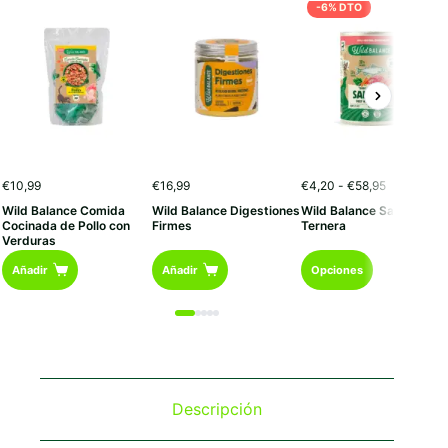
-6% DTO
Rango
€
10,99
€
16,99
€
4,20
-
€
58,95
de
Wild Balance Comida
Wild Balance Digestiones
Wild Balance Salmón y
precios:
Cocinada de Pollo con
Firmes
Ternera
desde
Verduras
€4,20
Este
hasta
Añadir
Añadir
Opciones
€58,95
producto
tiene
múltiples
variantes.
Las
opciones
se
Descripción
pueden
elegir