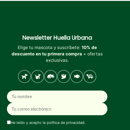
Newsletter
Huella Urbana
Elige tu mascota y suscríbete:
10% de
descuento en tu primera compra
+ ofertas
exclusivas.
Perro
Gato
Roedores
Aves
Peces
Tortugas
Nombre
Correo electrónico
He leído y acepto la
política de privacidad
.