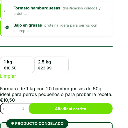
Formato hamburguesas
dosificación cómoda y
práctica
Bajo en grasas
proteína ligera para perros con
sobrepeso
1 kg
2.5 kg
€10,50
€23,99
Limpiar
Formato de 1 kg con 20 hamburguesas de 50g,
ideal para perros pequeños o para probar la receta.
€
10,50
Wild
Añadir al carrito
Balance
BARF
Conejo
❄ PRODUCTO CONGELADO
&