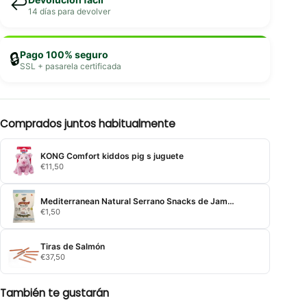
↩️
14 días para devolver
Pago 100% seguro
🔒
SSL + pasarela certificada
Comprados juntos habitualmente
KONG Comfort kiddos pig s juguete
€
11,50
Mediterranean Natural Serrano Snacks de Jamon y Pollo para Cachorros
€
1,50
Tiras de Salmón
€
37,50
También te gustarán