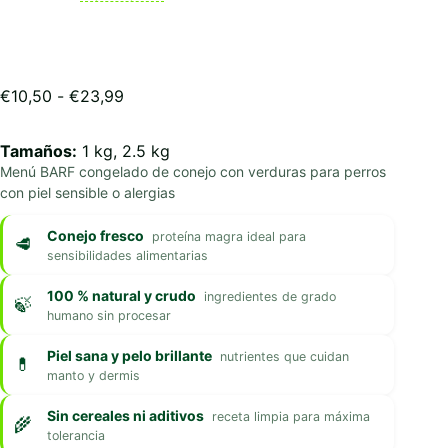
Rango
€
10,50
-
€
23,99
de
precios:
Tamaños:
1 kg, 2.5 kg
desde
Menú BARF congelado de conejo con verduras para perros
€10,50
con piel sensible o alergias
hasta
€23,99
Conejo fresco
proteína magra ideal para
sensibilidades alimentarias
100 % natural y crudo
ingredientes de grado
humano sin procesar
Piel sana y pelo brillante
nutrientes que cuidan
manto y dermis
Sin cereales ni aditivos
receta limpia para máxima
tolerancia