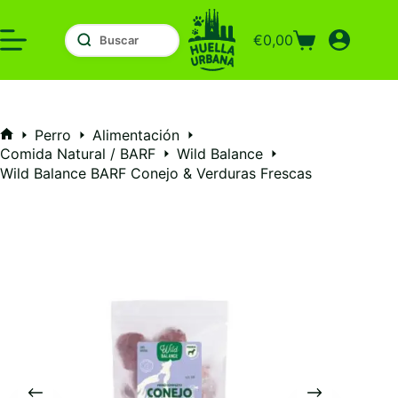
Saltar
al
€
0,00
contenido
Carro
de
compra
Perro
Alimentación
Inicio
Comida Natural / BARF
Wild Balance
Wild Balance BARF Conejo & Verduras Frescas