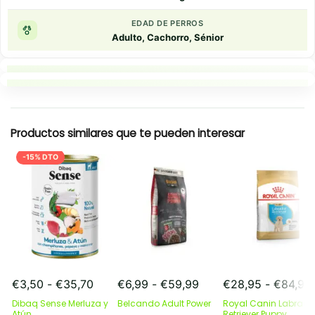
EDAD DE PERROS
Adulto, Cachorro, Sénior
Puntos clave
Resumen rapido
Productos similares que te pueden interesar
-15% DTO
Rango
Rango
€
3,50
-
€
35,70
€
6,99
-
€
59,99
€
28,95
-
€
84,95
de
de
Dibaq Sense Merluza y
Belcando Adult Power
Royal Canin Labrado
precios:
precios:
Atún
Retriever Puppy