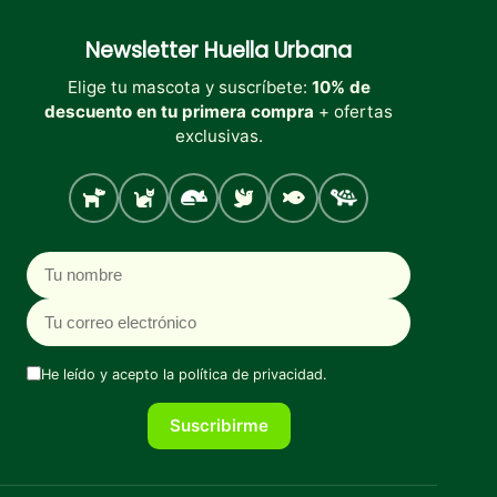
Newsletter
Huella Urbana
Elige tu mascota y suscríbete:
10% de
descuento en tu primera compra
+ ofertas
exclusivas.
Perro
Gato
Roedores
Aves
Peces
Tortugas
Nombre
Correo electrónico
He leído y acepto la
política de privacidad
.
Suscribirme