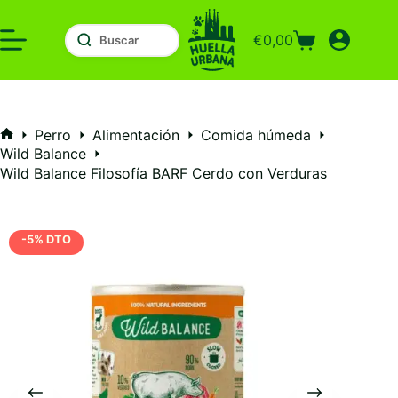
Saltar
al
€
0,00
contenido
Carro
de
compra
Perro
Alimentación
Comida húmeda
Inicio
Wild Balance
Wild Balance Filosofía BARF Cerdo con Verduras
-5% DTO