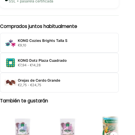
SSL + pasarela certificada
Comprados juntos habitualmente
KONG Cozies Brights Talla S
€
9,10
KONG Dotz Plaza Cuadrado
Rango
€
7,94
-
€
14,28
de
precios:
desde
Orejas de Cerdo Grande
€7,94
Rango
€
2,75
-
€
24,75
hasta
de
€14,28
precios:
desde
También te gustarán
€2,75
hasta
€24,75