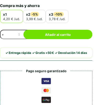
Compra más y ahorra
x1
x2
x3
-5%
-10%
4,20 € /ud.
3,99 € /ud.
3,78 € /ud.
Wild
Añadir al carrito
Balance
Filosofía
BARF
Cerdo
·
·
✓ Entrega rápida
✓ Gratis +50€
✓ Devolución 14 días
con
Verduras
cantidad
Pago seguro garantizado