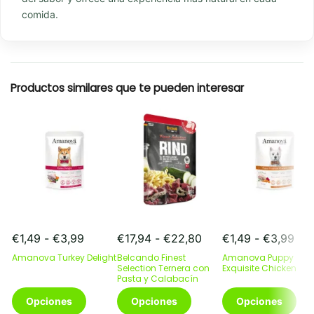
comida.
Productos similares que te pueden interesar
Rango
Rango
Ran
€
1,49
-
€
3,99
€
17,94
-
€
22,80
€
1,49
-
€
3,99
de
de
de
Amanova Turkey Delight
Belcando Finest
Amanova Puppy
precios:
precios:
pre
Selection Ternera con
Exquisite Chicken
desde
Pasta y Calabacín
desde
des
Este
€1,49
Este
€17,94
Este
€1,
Opciones
Opciones
Opciones
producto
hasta
producto
hasta
producto
has